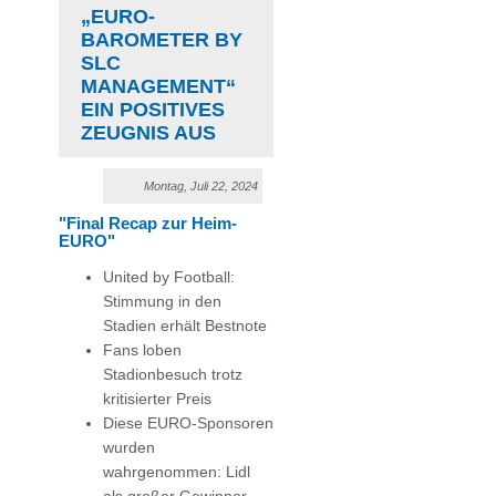
EURO-B
AROMETER BY S
LC M
ANAGEMENT“ E
IN POSITIVES Z
EUGNIS AUS
Montag, Juli 22, 2024
"Final Recap zur Heim-
EURO"
United by Football:
Stimmung in den
Stadien erhält Bestnote
Fans loben
Stadionbesuch trotz
kritisierter Preis
Diese EURO-Sponsoren
wurden
wahrgenommen: Lidl