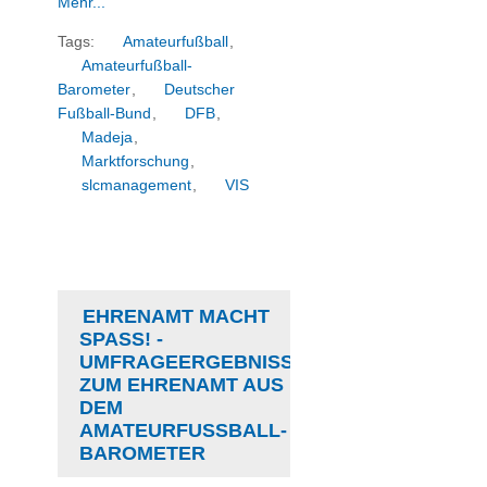
Mehr...
Tags:
Amateurfußball
,
Amateurfußball-
Barometer
,
Deutscher
Fußball-Bund
,
DFB
,
Madeja
,
Marktforschung
,
slcmanagement
,
VIS
EHRENAMT MACHT
SPASS! - U
MFRAGEERGEBNISSE Z
UM EHRENAMT AUS D
EM A
MATEURFUSSBALL-BA
ROMETER