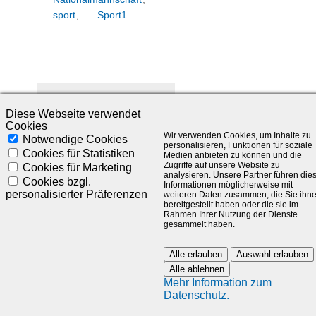
sport
,
Sport1
SLC LIEFERT
Diese Webseite verwendet
WICHTIGES
Cookies
STIMMUNGSBILD
Wir verwenden Cookies, um Inhalte zu
Notwendige Cookies
FÜR UEFA EURO
personalisieren, Funktionen für soziale
Cookies für Statistiken
Medien anbieten zu können und die
IN MÜNCHEN
Zugriffe auf unsere Website zu
Cookies für Marketing
ZUR ÖFFNUNG
analysieren. Unsere Partner führen die
Cookies bzgl.
Informationen möglicherweise mit
DER STADIEN
personalisierter Präferenzen
weiteren Daten zusammen, die Sie ihn
FÜR FANS
bereitgestellt haben oder die sie im
Rahmen Ihrer Nutzung der Dienste
gesammelt haben.
Donnerstag, Juni 10, 2021
Alle erlauben
Auswahl erlauben
Die SLC Management GmbH
Alle ablehnen
steht für daten- und
Mehr Information zum
faktenbasierte Beratung im
Datenschutz.
Sportumfeld. Mit dem