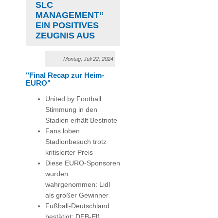
LC M
ANAGEMENT“ E
IN POSITIVES Z
EUGNIS AUS
Montag, Juli 22, 2024
"Final Recap zur Heim-
EURO"
United by Football:
Stimmung in den
Stadien erhält Bestnote
Fans loben
Stadionbesuch trotz
kritisierter Preis
Diese EURO-Sponsoren
wurden
wahrgenommen: Lidl
als großer Gewinner
Fußball-Deutschland
bestätigt: DFB-Elf