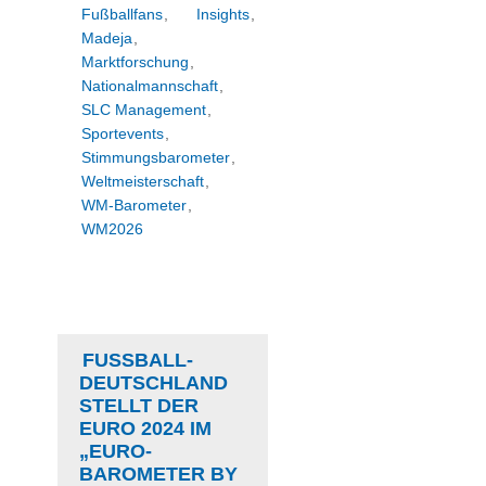
Fußballfans
,
Insights
,
Madeja
,
Marktforschung
,
Nationalmannschaft
,
SLC Management
,
Sportevents
,
Stimmungsbarometer
,
Weltmeisterschaft
,
WM-Barometer
,
WM2026
FUSSBALL-D
EUTSCHLAND S
TELLT DER E
URO 2024 IM „
EURO-B
AROMETER BY S