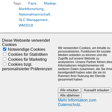
Tags:
Fans
,
Madeja
,
Marktforschung
,
Nationalmannschaft
,
SLC Management
,
WM2018
Diese Webseite verwendet
Cookies
Wir verwenden Cookies, um Inhalte zu
Notwendige Cookies
personalisieren, Funktionen für soziale
Cookies für Statistiken
WM-QUALIFIKATION:
Medien anbieten zu können und die
Zugriffe auf unsere Website zu
Cookies für Marketing
STUDIE "BLICKPUNKT
analysieren. Unsere Partner führen die
Cookies bzgl.
NATIONALMANNSCHAFT"
Informationen möglicherweise mit
personalisierter Präferenzen
weiteren Daten zusammen, die Sie ihn
bereitgestellt haben oder die sie im
Rahmen Ihrer Nutzung der Dienste
Donnerstag, September 7,
gesammelt haben.
2017
Alle erlauben
Auswahl erlauben
Deutschland gewinnt in den
Alle ablehnen
Qualifikationsspielen, aber
Mehr Information zum
„verliert“ durch Zuschauer-
Datenschutz.
Verfehlungen in Prag