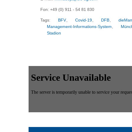
Fon: +49 (0) 911 - 54 81 830
Tags:
BFV
,
Covid-19
,
DFB
,
dieMan
Management-Informations-System
,
Münc
Stadion