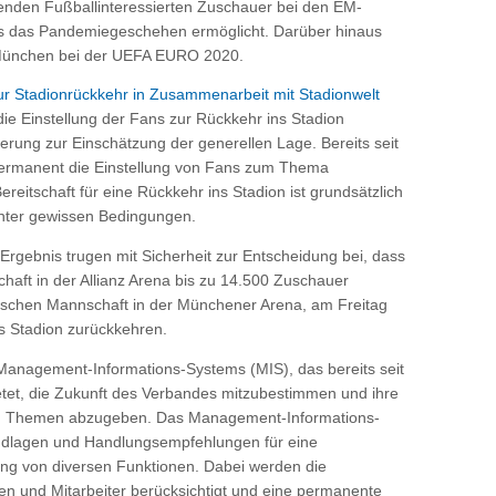
benden Fußballinteressierten Zuschauer bei den EM-
 es das Pandemiegeschehen ermöglicht. Darüber hinaus
 München bei der UEFA EURO 2020.
r Stadionrückkehr in Zusammenarbeit mit Stadionwelt
ie Einstellung der Fans zur Rückkehr ins Stadion
ierung zur Einschätzung der generellen Lage. Bereits seit
ermanent die Einstellung von Fans zum Thema
eitschaft für eine Rückkehr ins Stadion ist grundsätzlich
nter gewissen Bedingungen.
Ergebnis trugen mit Sicherheit zur Entscheidung bei, dass
haft in der Allianz Arena bis zu 14.500 Zuschauer
utschen Mannschaft in der Münchener Arena, am Freitag
ns Stadion zurückkehren.
anagement-Informations-Systems (MIS), das bereits seit
etet, die Zukunft des Verbandes mitzubestimmen und ihre
en Themen abzugeben. Das Management-Informations-
undlagen und Handlungsempfehlungen für eine
ng von diversen Funktionen. Dabei werden die
en und Mitarbeiter berücksichtigt und eine permanente