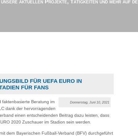
r unsere aktuellen Projekte, Tätigkeiten und mehr auf d
UNGSBILD FÜR UEFA EURO IN
TADIEN FÜR FANS
faktenbasierte Beratung im
Donnerstag, Juni 10, 2021
SLC dank der hervorragenden
rband einen entscheidenden Beitrag dazu leisten, dass
EURO 2020 Zuschauer im Stadion sein werden.
n mit dem Bayerischen Fußball-Verband (BFV) durchgeführt