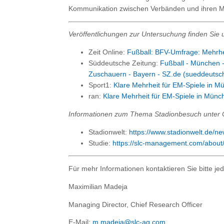
Kommunikation zwischen Verbänden und ihren Mit
Veröffentlichungen zur Untersuchung finden Sie u
Zeit Online:
Fußball: BFV-Umfrage: Mehrhe
Süddeutsche Zeitung:
Fußball - München 
Zuschauern - Bayern - SZ.de (sueddeutsc
Sport1:
Klare Mehrheit für EM-Spiele in M
ran:
Klare Mehrheit für EM-Spiele in Münc
Informationen zum Thema Stadionbesuch unter C
Stadionwelt:
https://www.stadionwelt.de/ne
Studie:
https://slc-management.com/about/a
Für mehr Informationen kontaktieren Sie bitte jed
Maximilian Madeja
Managing Director, Chief Research Officer
E-Mail:
m.madeja@slc-ag.com