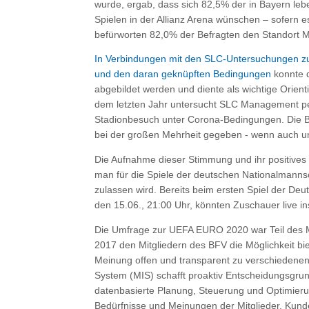
wurde, ergab, dass sich 82,5% der in Bayern le
Spielen in der Allianz Arena wünschen – sofern
befürworten 82,0% der Befragten den Standort
In Verbindungen mit den SLC-Untersuchungen zu
und den daran geknüpften Bedingungen
konnte d
abgebildet werden und diente als wichtige Orient
dem letzten Jahr untersucht SLC Management p
Stadionbesuch unter Corona-Bedingungen. Die Ber
bei der großen Mehrheit gegeben - wenn auch u
Die Aufnahme dieser Stimmung und ihr positives 
man für die Spiele der deutschen Nationalmannsc
zulassen wird. Bereits beim ersten Spiel der De
den 15.06., 21:00 Uhr, könnten Zuschauer live i
Die Umfrage zur UEFA EURO 2020 war Teil des M
2017 den Mitgliedern des BFV die Möglichkeit bi
Meinung offen und transparent zu verschieden
System (MIS) schafft proaktiv Entscheidungsgr
datenbasierte Planung, Steuerung und Optimieru
Bedürfnisse und Meinungen der Mitglieder, Kund