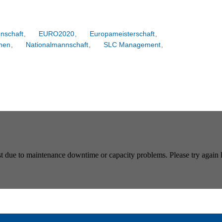
nschaft
,
EURO2020
,
Europameisterschaft
,
hen
,
Nationalmannschaft
,
SLC Management
,