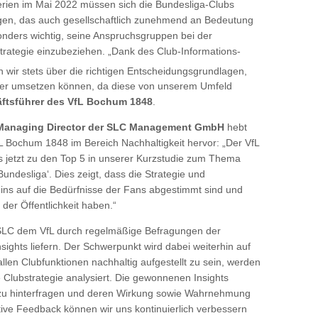
erien im Mai 2022 müssen sich die Bundesliga-Clubs
igen, das auch gesellschaftlich zunehmend an Bedeutung
nders wichtig, seine Anspruchsgruppen bei der
trategie einzubeziehen. „Dank des Club-Informations-
 wir stets über die richtigen Entscheidungsgrundlagen,
ter umsetzen können, da diese von unserem Umfeld
äftsführer des VfL Bochum 1848
.
 Managing Director der SLC Management GmbH
hebt
L Bochum 1848 im Bereich Nachhaltigkeit hervor: „Der VfL
 jetzt zu den Top 5 in unserer Kurzstudie zum Thema
 Bundesliga‘. Dies zeigt, dass die Strategie und
s auf die Bedürfnisse der Fans abgestimmt sind und
der Öffentlichkeit haben.“
 SLC dem VfL durch regelmäßige Befragungen der
sights liefern. Der Schwerpunkt wird dabei weiterhin auf
len Clubfunktionen nachhaltig aufgestellt zu sein, werden
Clubstrategie analysiert. Die gewonnenen Insights
u hinterfragen und deren Wirkung sowie Wahrnehmung
tive Feedback können wir uns kontinuierlich verbessern