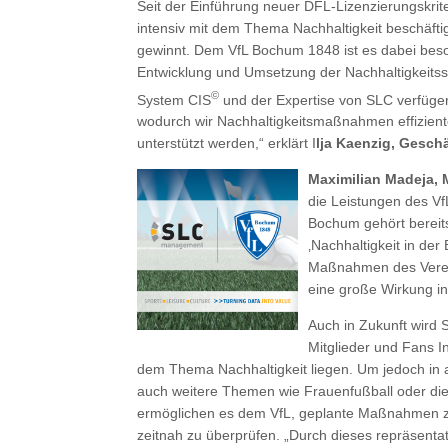
Seit der Einführung neuer DFL-Lizenzierungskrit
intensiv mit dem Thema Nachhaltigkeit beschäft
gewinnt. Dem VfL Bochum 1848 ist es dabei beso
Entwicklung und Umsetzung der Nachhaltigkeitss
©
System CIS
und der Expertise von SLC verfügen
wodurch wir Nachhaltigkeitsmaßnahmen effizien
unterstützt werden,“ erklärt I
lja Kaenzig, Gesch
Maximilian Madeja,
die Leistungen des Vf
Bochum gehört bereits
‚Nachhaltigkeit in der
Maßnahmen des Verein
eine große Wirkung in 
Auch in Zukunft wird
Mitglieder und Fans In
dem Thema Nachhaltigkeit liegen. Um jedoch in al
auch weitere Themen wie Frauenfußball oder die 
ermöglichen es dem VfL, geplante Maßnahmen z
zeitnah zu überprüfen. „Durch dieses repräsenta