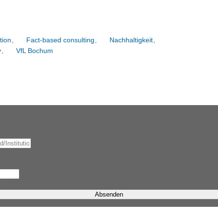
tion
,
Fact-based consulting
,
Nachhaltigkeit
,
y
,
VfL Bochum