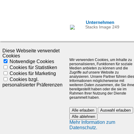
Unternehmen
Diese Webseite verwendet
Cookies
Wir verwenden Cookies, um Inhalte zu
Notwendige Cookies
personalisieren, Funktionen für soziale
Cookies für Statistiken
Medien anbieten zu können und die
Zugriffe auf unsere Website zu
Cookies für Marketing
analysieren. Unsere Partner führen die
©1985-2025 - SLC Management GmbH |
Impressum
Cookies bzgl.
Informationen möglicherweise mit
personalisierter Präferenzen
weiteren Daten zusammen, die Sie ihn
Visionär. Kompetent. Leidenschaftlich.
bereitgestellt haben oder die sie im
Rahmen Ihrer Nutzung der Dienste
gesammelt haben.
Treten Sie in Kontakt mit uns und bleiben Sie auf dem Laufenden:
Alle erlauben
Auswahl erlauben
Alle ablehnen
Mehr Information zum
Datenschutz.